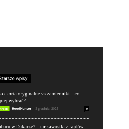
Starsze wpisy:
kcesoria oryginalne vs zamienniki – co
epiej wybrać?
HoodHunter
-
3 grudnia, 2025
itroën
0
ubaru w Dakarze? – ciekawostki z rajdów