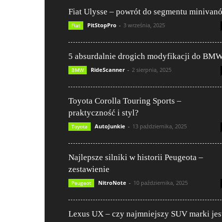
Fiat Ulysse – powrót do segmentu minivan
PitStopPro
-
3 września, 2025
Fiat
5 absurdalnie drogich modyfikacji do BM
RideScanner
-
2 sierpnia, 2025
BMW
Toyota Corolla Touring Sports –
praktyczność i styl?
AutoJunkie
-
13 października, 2025
Toyota
Najlepsze silniki w historii Peugeota –
zestawienie
NitroNote
-
10 października, 2025
Peugeot
Lexus UX – czy najmniejszy SUV marki jes