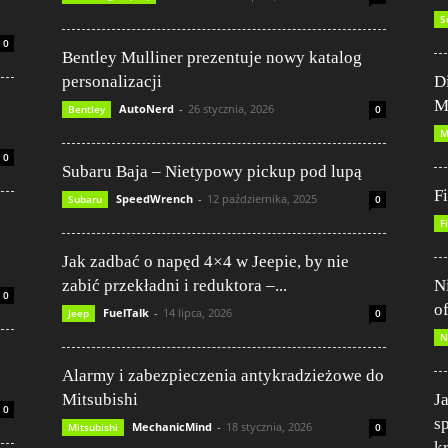
S
0
Bentley Mulliner prezentuje nowy katalog
personalizacji
D
M
AutoNerd
-
26 stycznia, 2026
Bentley
0
M
0
Subaru Baja – Nietypowy pickup pod lupą
F
SpeedWrench
-
12 października, 2025
Subaru
0
F
Jak zadbać o napęd 4×4 w Jeepie, by nie
zabić przekładni i reduktora –...
N
0
o
FuelTalk
-
14 lipca, 2026
Jeep
0
N
Alarmy i zabezpieczenia antykradzieżowe do
Mitsubishi
J
0
s
MechanicMind
-
18 stycznia, 2026
Mitsubishi
0
k