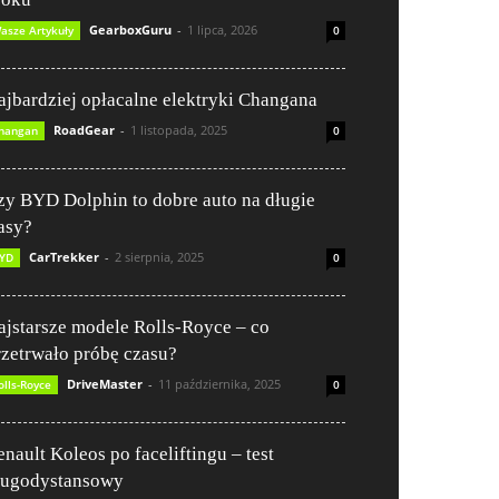
GearboxGuru
-
1 lipca, 2026
asze Artykuły
0
ajbardziej opłacalne elektryki Changana
RoadGear
-
1 listopada, 2025
hangan
0
zy BYD Dolphin to dobre auto na długie
rasy?
CarTrekker
-
2 sierpnia, 2025
YD
0
ajstarsze modele Rolls-Royce – co
rzetrwało próbę czasu?
DriveMaster
-
11 października, 2025
olls-Royce
0
enault Koleos po faceliftingu – test
ługodystansowy