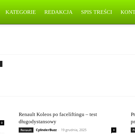
KATEGORIE
REDAKCJA
SPIS TREŚCI
KON
Renault Koleos po faceliftingu – test
P
długodystansowy
p
0
CylinderBuzz
-
19 grudnia, 2025
Renault
0
P