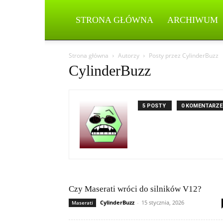
STRONA GŁÓWNA
ARCHIWUM
Strona główna
Autorzy
Posty przez CylinderBuzz
CylinderBuzz
5 POSTY
0 KOMENTARZE
Czy Maserati wróci do silników V12?
CylinderBuzz
-
15 stycznia, 2026
Maserati