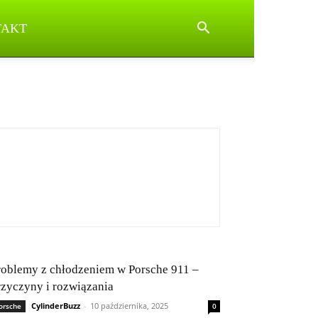
TAKT
roblemy z chłodzeniem w Porsche 911 –
rzyczyny i rozwiązania
CylinderBuzz
-
10 października, 2025
orsche
0