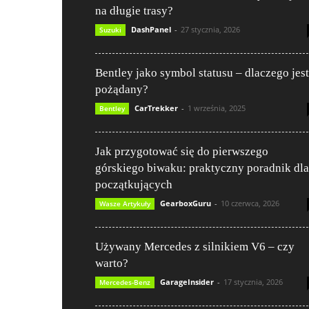
na długie trasy?
DashPanel
-
27 stycznia, 2026
Suzuki
Bentley jako symbol statusu – dlaczego jest
pożądany?
CarTrekker
-
1 września, 2025
Bentley
Jak przygotować się do pierwszego
górskiego biwaku: praktyczny poradnik dla
początkujących
GearboxGuru
-
10 czerwca, 2026
Wasze Artykuły
Używany Mercedes z silnikiem V6 – czy
warto?
GarageInsider
-
17 stycznia, 2026
Mercedes-Benz