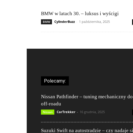
BMW w latach 30. – luksus i wyścigi
CylinderBuzz
-
1 października, 2025
BMW
Polecamy:
Nissan Pathfinder – tuning mechaniczny do
off-roadu
CarTrekker
-
16 grudnia, 2025
Nissan
Suzuki Swift na autostradzie – czy nadaje s