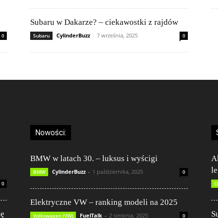
Subaru w Dakarze? – ciekawostki z rajdów
CylinderBuzz
-
7 września, 2025
0
Subaru
0
Nowości:
BMW w latach 30. – luksus i wyścigi
A
l
CylinderBuzz
-
1 października, 2025
BMW
0
0
C
Elektryczne VW – ranking modeli na 2025
ię
S
FuelTalk
-
2 sierpnia, 2025
Volkswagen (VW)
0