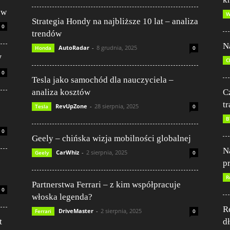
ów
W
Strategia Hondy na najbliższe 10 lat – analiza
0
trendów
N
AutoRadar
-
8 grudnia, 2025
Honda
0
W
C
0
Tesla jako samochód dla nauczyciela –
analiza kosztów
C
t
RevUpZone
-
28 sierpnia, 2025
Tesla
0
B
0
Geely – chińska wizja mobilności globalnej
N
CarWhiz
-
2 sierpnia, 2025
Geely
0
p
R
Partnerstwa Ferrari – z kim współpracuje
0
włoska legenda?
R
DriveMaster
-
2 sierpnia, 2025
Ferrari
0
t
d