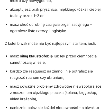
mokro czy niewygodnie,
akceptujesz brak prysznica, miękkiego łóżka i ciepłej
toalety przez 1–2 dni,
masz choć odrobinę zacięcia organizacyjnego –
ogarniesz listę rzeczy i logistykę.
Z kolei biwak może nie być najlepszym startem, jeśli:
masz
silną klaustrofobię
lub lęk przed ciemnością i
samotnością w lesie,
bardzo źle reagujesz na zimno i nie potrafisz się
rozgrzać ruchem czy ubraniem,
masz poważne problemy zdrowotne niewspółgrające
z noszeniem ciężkiego plecaka (kolana, kręgosłup,
układ krążenia),
panicznie boisz się każdej niepewności – a biwak to