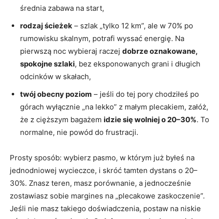
średnia zabawa na start,
rodzaj ścieżek
– szlak „tylko 12 km”, ale w 70% po
rumowisku skalnym, potrafi wyssać energię. Na
pierwszą noc wybieraj raczej
dobrze oznakowane,
spokojne szlaki
, bez eksponowanych grani i długich
odcinków w skałach,
twój obecny poziom
– jeśli do tej pory chodziłeś po
górach wyłącznie „na lekko” z małym plecakiem, załóż,
że z cięższym bagażem
idzie się wolniej o 20–30%
. To
normalne, nie powód do frustracji.
Prosty sposób: wybierz pasmo, w którym już byłeś na
jednodniowej wycieczce, i skróć tamten dystans o 20–
30%. Znasz teren, masz porównanie, a jednocześnie
zostawiasz sobie margines na „plecakowe zaskoczenie”.
Jeśli nie masz takiego doświadczenia, postaw na niskie