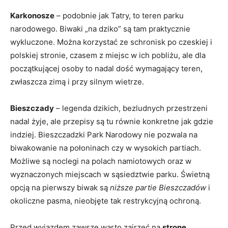
Karkonosze
– podobnie jak Tatry, to teren parku
narodowego. Biwaki „na dziko” są tam praktycznie
wykluczone. Można korzystać ze schronisk po czeskiej i
polskiej stronie, czasem z miejsc w ich pobliżu, ale dla
początkującej osoby to nadal dość wymagający teren,
zwłaszcza zimą i przy silnym wietrze.
Bieszczady
– legenda dzikich, bezludnych przestrzeni
nadal żyje, ale przepisy są tu równie konkretne jak gdzie
indziej. Bieszczadzki Park Narodowy nie pozwala na
biwakowanie na połoninach czy w wysokich partiach.
Możliwe są noclegi na polach namiotowych oraz w
wyznaczonych miejscach w sąsiedztwie parku. Świetną
opcją na pierwszy biwak są
niższe partie Bieszczadów
i
okoliczne pasma, nieobjęte tak restrykcyjną ochroną.
Przed wyjazdem zawsze warto zajrzeć na
stronę