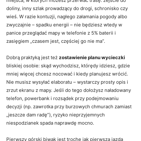
miejsca, w których możesz przerwać trasę: zejście do
doliny, inny szlak prowadzący do drogi, schronisko czy
wieś. W razie kontuzji, nagłego załamania pogody albo
zwyczajnie – spadku energii – nie będziesz wtedy w
panice przeglądać mapy w telefonie z 5% baterii i
zasięgiem „czasem jest, częściej go nie ma”.
Dobrą praktyką jest też
zostawienie planu wycieczki
bliskiej osobie: skąd wychodzisz, którędy idziesz, gdzie
mniej więcej chcesz nocować i kiedy planujesz wrócić.
Nie musisz wysyłać elaboratu – wystarczy prosty opis i
zrzut ekranu z mapy. Jeśli do tego dołożysz naładowany
telefon, powerbank i rozsądek przy podejmowaniu
decyzji (np. zawrotka przy burzowych chmurach zamiast
„jeszcze dam radę”), ryzyko nieprzyjemnych
niespodzianek spada naprawdę mocno.
Pierwszy górski biwak jest trochę jak pierwsza jazda