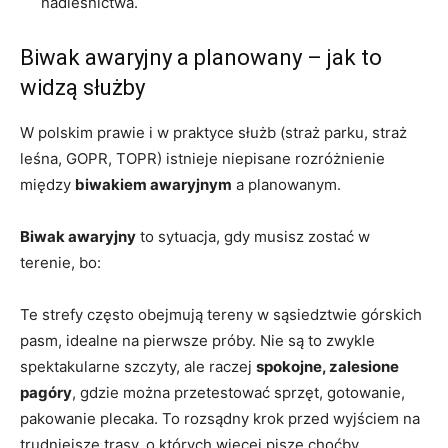
nadleśnictwa.
Biwak awaryjny a planowany – jak to
widzą służby
W polskim prawie i w praktyce służb (straż parku, straż
leśna, GOPR, TOPR) istnieje niepisane rozróżnienie
między
biwakiem awaryjnym
a planowanym.
Biwak awaryjny
to sytuacja, gdy musisz zostać w
terenie, bo:
Te strefy często obejmują tereny w sąsiedztwie górskich
pasm, idealne na pierwsze próby. Nie są to zwykle
spektakularne szczyty, ale raczej
spokojne, zalesione
pagóry
, gdzie można przetestować sprzęt, gotowanie,
pakowanie plecaka. To rozsądny krok przed wyjściem na
trudniejsze trasy, o których więcej pisze choćby