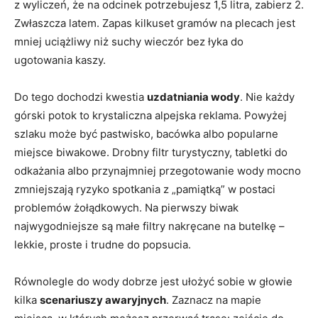
z wyliczeń, że na odcinek potrzebujesz 1,5 litra, zabierz 2.
Zwłaszcza latem. Zapas kilkuset gramów na plecach jest
mniej uciążliwy niż suchy wieczór bez łyka do
ugotowania kaszy.
Do tego dochodzi kwestia
uzdatniania wody
. Nie każdy
górski potok to krystaliczna alpejska reklama. Powyżej
szlaku może być pastwisko, bacówka albo popularne
miejsce biwakowe. Drobny filtr turystyczny, tabletki do
odkażania albo przynajmniej przegotowanie wody mocno
zmniejszają ryzyko spotkania z „pamiątką” w postaci
problemów żołądkowych. Na pierwszy biwak
najwygodniejsze są małe filtry nakręcane na butelkę –
lekkie, proste i trudne do popsucia.
Równolegle do wody dobrze jest ułożyć sobie w głowie
kilka
scenariuszy awaryjnych
. Zaznacz na mapie