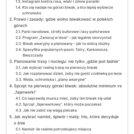
Instagram kontra rosa, wiatr i zimne poranki
Kto się nadaje na górski biwak, a kto lepiej wybierze
schronisko
Prawo i zasady: gdzie wolno biwakować w polskich
górach
Parki narodowe, strefy buforowe i lasy państwowe
Program „Zanocuj w lesie” – jak legalnie skorzystać
Biwak awaryjny a planowany – jak to widzą służby
Specyfika popularnych pasm: Tatry, Karkonosze,
Bieszczady
Planowanie trasy i noclegu: nie tylko „gdzie jest ładnie”
Jak wybrać realną trasę na pierwszy biwak
Jak rozplanować dzień, żeby nie gonić czołówką po lesie
Woda, schroniska i „plany awaryjne”
Sprzęt na pierwszy górski biwak: absolutne minimum vs
„fajerwerki”
Co naprawdę musisz mieć, żeby ten biwak się udał
Sprzęt „fajerwerkowy”, który może poczekać
Jak nie zabić się wagą plecaka
Jak wybrać namiot, śpiwór i matę: trio, które decyduje
o śnie
Namiot: ile realnie potrzebujesz miejsca