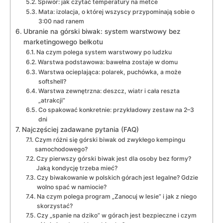
Śpiwór: jak czytać temperatury na metce
Mata: izolacja, o której wszyscy przypominają sobie o
3:00 nad ranem
Ubranie na górski biwak: system warstwowy bez
marketingowego bełkotu
Na czym polega system warstwowy po ludzku
Warstwa podstawowa: bawełna zostaje w domu
Warstwa ocieplająca: polarek, puchówka, a może
softshell?
Warstwa zewnętrzna: deszcz, wiatr i cała reszta
„atrakcji”
Co spakować konkretnie: przykładowy zestaw na 2–3
dni
Najczęściej zadawane pytania (FAQ)
Czym różni się górski biwak od zwykłego kempingu
samochodowego?
Czy pierwszy górski biwak jest dla osoby bez formy?
Jaką kondycję trzeba mieć?
Czy biwakowanie w polskich górach jest legalne? Gdzie
wolno spać w namiocie?
Na czym polega program „Zanocuj w lesie” i jak z niego
skorzystać?
Czy „spanie na dziko” w górach jest bezpieczne i czym