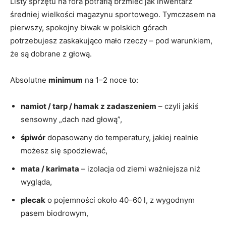
Listy sprzętu na fora potrafią brzmieć jak inwentarz
średniej wielkości magazynu sportowego. Tymczasem na
pierwszy, spokojny biwak w polskich górach
potrzebujesz zaskakująco mało rzeczy – pod warunkiem,
że są dobrane z głową.
Absolutne
minimum
na 1–2 noce to:
namiot / tarp / hamak z zadaszeniem
– czyli jakiś
sensowny „dach nad głową”,
śpiwór
dopasowany do temperatury, jakiej realnie
możesz się spodziewać,
mata / karimata
– izolacja od ziemi ważniejsza niż
wygląda,
plecak
o pojemności około 40–60 l, z wygodnym
pasem biodrowym,