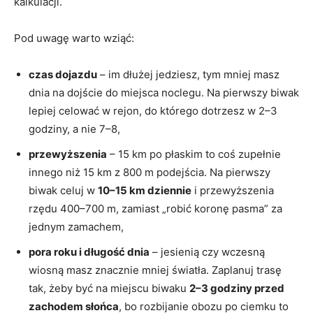
kalkulacji.
Pod uwagę warto wziąć:
czas dojazdu
– im dłużej jedziesz, tym mniej masz
dnia na dojście do miejsca noclegu. Na pierwszy biwak
lepiej celować w rejon, do którego dotrzesz w 2–3
godziny, a nie 7–8,
przewyższenia
– 15 km po płaskim to coś zupełnie
innego niż 15 km z 800 m podejścia. Na pierwszy
biwak celuj w
10–15 km dziennie
i przewyższenia
rzędu 400–700 m, zamiast „robić koronę pasma” za
jednym zamachem,
pora roku i długość dnia
– jesienią czy wczesną
wiosną masz znacznie mniej światła. Zaplanuj trasę
tak, żeby być na miejscu biwaku
2–3 godziny przed
zachodem słońca
, bo rozbijanie obozu po ciemku to