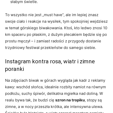
słabym świetle.
To wszystko nie jest „must have”, ale im lepiej znasz
swoje ciało i reakcje na wysiłek, tym spokojniej wejdziesz
w temat górskiego biwakowania. Ktoś, kto ledwo znosi 10
km spaceru po płaskim, z dużym plecakiem będzie się po
prostu męczył – i zamiast radości z przygody dostanie
trzydniowy festiwal przekleństw do samego siebie.
Instagram kontra rosa, wiatr i zimne
poranki
Na zdjęciach biwak w górach wygląda jak kadr z reklamy
kawy: wschód słońca, idealnie rozbity namiot na równym
podłożu, suchy śpiwór, delikatna mgiełka nad doliną. W
realu bywa tak, że budzi cię
szron na tropiku
, stopy są
zimne, a w nocy przeszła krótka, ale intensywna ulewa.