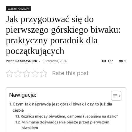
Wasze Artykuły
Jak przygotować się do
pierwszego górskiego biwaku:
praktyczny poradnik dla
początkujących
Przez
GearboxGuru
-
10 czerwca, 2026
127
0
Rate this post
Nawigacja:
Czym tak naprawdę jest górski biwak i czy to już dla
ciebie
Różnica między biwakiem, campem i „spaniem na dziko”
Minimalne doświadczenie piesze przed pierwszym
biwakiem