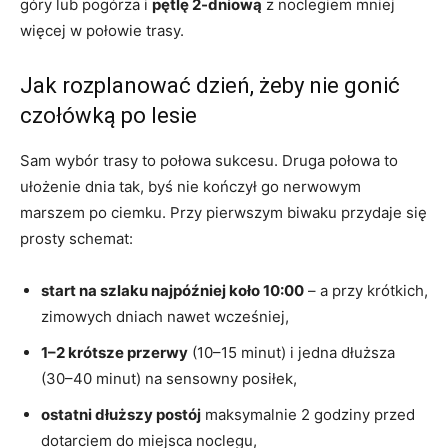
góry lub pogórza i
pętlę 2-dniową
z noclegiem mniej
więcej w połowie trasy.
Jak rozplanować dzień, żeby nie gonić
czołówką po lesie
Sam wybór trasy to połowa sukcesu. Druga połowa to
ułożenie dnia tak, byś nie kończył go nerwowym
marszem po ciemku. Przy pierwszym biwaku przydaje się
prosty schemat:
start na szlaku najpóźniej koło 10:00
– a przy krótkich,
zimowych dniach nawet wcześniej,
1–2 krótsze przerwy
(10–15 minut) i jedna dłuższa
(30–40 minut) na sensowny posiłek,
ostatni dłuższy postój
maksymalnie 2 godziny przed
dotarciem do miejsca noclegu,