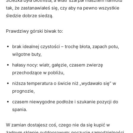
Ścieżka była błotnista, a wiatr szarpał masztem namiotu
tak, że zastanawiałeś się, czy aby na pewno wszystkie
śledzie dobrze siedzą.
Prawdziwy górski biwak to:
brak idealnej czystości – trochę błota, zapach potu,
wilgotne buty,
hałasy nocy: wiatr, gałęzie, czasem zwierzę
przechodzące w pobliżu,
niższa temperatura o świcie niż „wydawało się” w
prognozie,
czasem niewygodne podłoże i szukanie pozycji do
spania.
W zamian dostajesz coś, czego nie da się kupić w
żadnym sklepie outdoorowym: poczucie samodzielności,