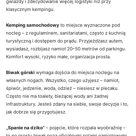
gwiazdy i zdecydowanie więcej logistyki niż przy
klasycznym kempingu.
Kemping samochodowy
to miejsce wyznaczone pod
nocleg – z regulaminem, sanitariatami, często z kuchnią
turystyczną i dostępem do prądu. Przyjeżdżasz autem,
wysiadasz, rozbijasz namiot 20–50 metrów od parkingu.
Komfort wysoki, ryzyko małe, organizacja prosta.
Biwak górski
wymaga dojścia do miejsca noclegu na
własnych nogach. Wszystko, czego użyjesz – namiot,
śpiwór, jedzenie, woda, odzież – niesiesz w plecaku.
Często nie ma toalety, bieżącej wody ani żadnej
infrastruktury. Jesteś zdany na siebie, swoje decyzje i to,
jak dobrze się przygotujesz.
„Spanie na dziko”
– pojęcie, które rozpala wyobraźnię –
to po prostu biwak poza oficjalnymi polami namiotowymi