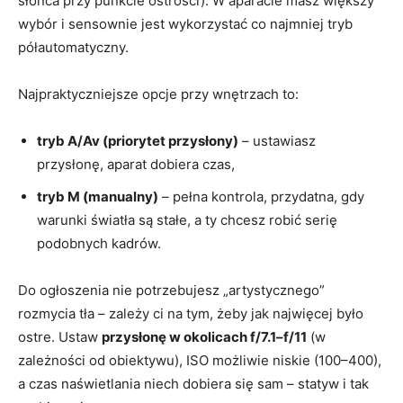
słońca przy punkcie ostrości). W aparacie masz większy
wybór i sensownie jest wykorzystać co najmniej tryb
półautomatyczny.
Najpraktyczniejsze opcje przy wnętrzach to:
tryb A/Av (priorytet przysłony)
– ustawiasz
przysłonę, aparat dobiera czas,
tryb M (manualny)
– pełna kontrola, przydatna, gdy
warunki światła są stałe, a ty chcesz robić serię
podobnych kadrów.
Do ogłoszenia nie potrzebujesz „artystycznego”
rozmycia tła – zależy ci na tym, żeby jak najwięcej było
ostre. Ustaw
przysłonę w okolicach f/7.1–f/11
(w
zależności od obiektywu), ISO możliwie niskie (100–400),
a czas naświetlania niech dobiera się sam – statyw i tak