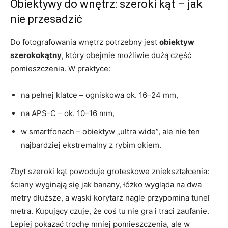
Obiektywy do wnętrz: szeroki kąt – jak
nie przesadzić
Do fotografowania wnętrz potrzebny jest
obiektyw
szerokokątny
, który obejmie możliwie dużą część
pomieszczenia. W praktyce:
na pełnej klatce – ogniskowa ok. 16–24 mm,
na APS-C – ok. 10–16 mm,
w smartfonach – obiektyw „ultra wide”, ale nie ten
najbardziej ekstremalny z rybim okiem.
Zbyt szeroki kąt powoduje groteskowe zniekształcenia:
ściany wyginają się jak banany, łóżko wygląda na dwa
metry dłuższe, a wąski korytarz nagle przypomina tunel
metra. Kupujący czuje, że coś tu nie gra i traci zaufanie.
Lepiej pokazać trochę mniej pomieszczenia, ale w