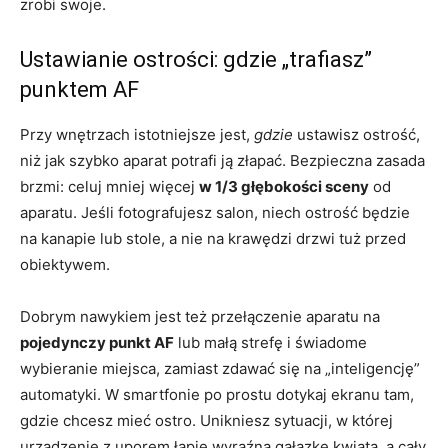
zrobi swoje.
Ustawianie ostrości: gdzie „trafiasz”
punktem AF
Przy wnętrzach istotniejsze jest,
gdzie
ustawisz ostrość,
niż jak szybko aparat potrafi ją złapać. Bezpieczna zasada
brzmi: celuj mniej więcej
w 1/3 głębokości sceny
od
aparatu. Jeśli fotografujesz salon, niech ostrość będzie
na kanapie lub stole, a nie na krawędzi drzwi tuż przed
obiektywem.
Dobrym nawykiem jest też przełączenie aparatu na
pojedynczy punkt AF
lub małą strefę i świadome
wybieranie miejsca, zamiast zdawać się na „inteligencję”
automatyki. W smartfonie po prostu dotykaj ekranu tam,
gdzie chcesz mieć ostro. Unikniesz sytuacji, w której
urządzenie z uporem łapie wyraźną gałązkę kwiata, a cały