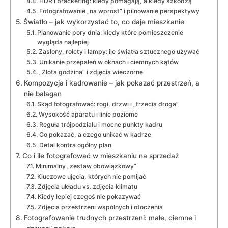
HDR i bracketing: kiedy pomagają, a kiedy szkodzą
Fotografowanie „na wprost” i pilnowanie perspektywy
Światło – jak wykorzystać to, co daje mieszkanie
Planowanie pory dnia: kiedy które pomieszczenie
wygląda najlepiej
Zasłony, rolety i lampy: ile światła sztucznego używać
Unikanie przepaleń w oknach i ciemnych kątów
„Złota godzina” i zdjęcia wieczorne
Kompozycja i kadrowanie – jak pokazać przestrzeń, a
nie bałagan
Skąd fotografować: rogi, drzwi i „trzecia droga”
Wysokość aparatu i linie poziome
Reguła trójpodziału i mocne punkty kadru
Co pokazać, a czego unikać w kadrze
Detal kontra ogólny plan
Co i ile fotografować w mieszkaniu na sprzedaż
Minimalny „zestaw obowiązkowy”
Kluczowe ujęcia, których nie pomijać
Zdjęcia układu vs. zdjęcia klimatu
Kiedy lepiej czegoś nie pokazywać
Zdjęcia przestrzeni wspólnych i otoczenia
Fotografowanie trudnych przestrzeni: małe, ciemne i