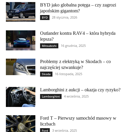
BYD jako globalna potęga – czy zagrozi
japońskim gigantom?
28 stycznia, 2026
BYD
Outlander kontra RAV4 – która hybryda
lepsza?
16 grudnia, 2025
Mitsubishi
Problemy z elektryką w Skodach – co
najczęściej szwankuje?
16 listopada, 2025
Skoda
Lamborghini z aukcji – okazja czy ryzyko?
4 września, 2025
Lamborghini
Ford T – Pierwszy samochód masowy w
liczbach
3 września, 2025
Ford