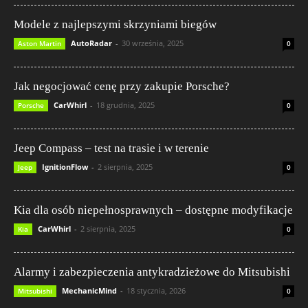
Modele z najlepszymi skrzyniami biegów
AutoRadar
-
30 września, 2025
Aston Martin
0
Jak negocjować cenę przy zakupie Porsche?
CarWhirl
-
18 grudnia, 2025
Porsche
0
Jeep Compass – test na trasie i w terenie
IgnitionFlow
-
2 sierpnia, 2025
Jeep
0
Kia dla osób niepełnosprawnych – dostępne modyfikacje
CarWhirl
-
2 sierpnia, 2025
Kia
0
Alarmy i zabezpieczenia antykradzieżowe do Mitsubishi
MechanicMind
-
18 stycznia, 2026
Mitsubishi
0