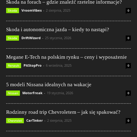
Skoda na forach – gdzie znaleźć rzetelne informacje?
VroomVibes
-
2 sierpnia, 2025
Skoda
0
Skoda i autonomiczna jazda – kiedy to nastąpi?
DriftWizard
-
25 stycznia, 2026
Skoda
0
Megane E-Tech na polskim rynku – ceny i wyposażenie
PitStopPro
-
6 września, 2025
Renault
0
5 modeli Nissana idealnych na wakacje
MotorFreak
-
19 stycznia, 2026
Nissan
0
Rodzinny road trip Chevroletem – jak się spakować?
CarTinker
-
2 sierpnia, 2025
Chevrolet
0