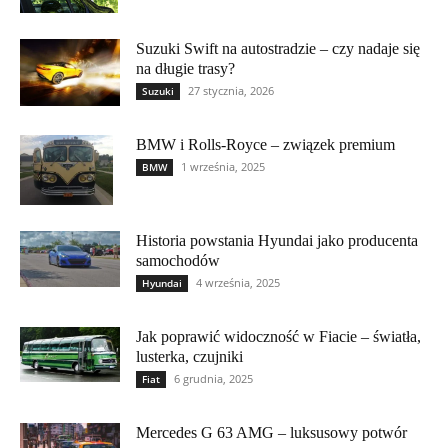
Suzuki Swift na autostradzie – czy nadaje się
na długie trasy?
27 stycznia, 2026
Suzuki
BMW i Rolls-Royce – związek premium
1 września, 2025
BMW
Historia powstania Hyundai jako producenta
samochodów
4 września, 2025
Hyundai
Jak poprawić widoczność w Fiacie – światła,
lusterka, czujniki
6 grudnia, 2025
Fiat
Mercedes G 63 AMG – luksusowy potwór