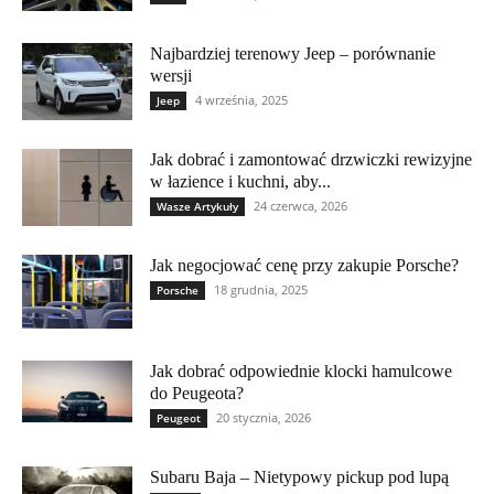
Najbardziej terenowy Jeep – porównanie
wersji
4 września, 2025
Jeep
Jak dobrać i zamontować drzwiczki rewizyjne
w łazience i kuchni, aby...
24 czerwca, 2026
Wasze Artykuły
Jak negocjować cenę przy zakupie Porsche?
18 grudnia, 2025
Porsche
Jak dobrać odpowiednie klocki hamulcowe
do Peugeota?
20 stycznia, 2026
Peugeot
Subaru Baja – Nietypowy pickup pod lupą