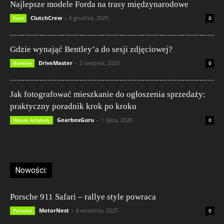
Najlepsze modele Forda na trasy międzynarodowe
ClutchCrew
-
6 grudnia, 2025
Ford
0
Gdzie wynająć Bentley’a do sesji zdjęciowej?
DriveMaster
-
2 sierpnia, 2025
Bentley
0
Jak fotografować mieszkanie do ogłoszenia sprzedaży:
praktyczny poradnik krok po kroku
GearboxGuru
-
1 lipca, 2026
Wasze Artykuły
0
Nowości:
Porsche 911 Safari – rallye style powraca
MotorNest
-
6 września, 2025
Porsche
0