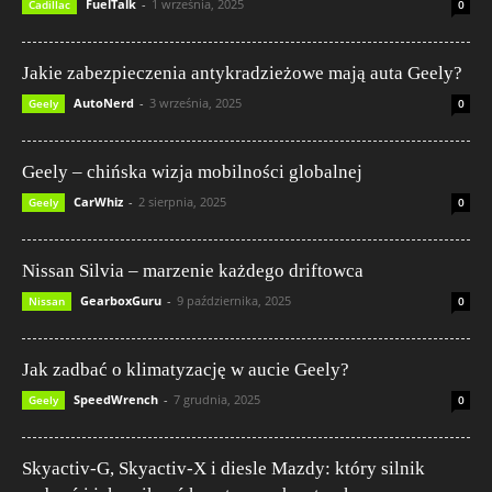
FuelTalk
-
1 września, 2025
Cadillac
0
Jakie zabezpieczenia antykradzieżowe mają auta Geely?
AutoNerd
-
3 września, 2025
Geely
0
Geely – chińska wizja mobilności globalnej
CarWhiz
-
2 sierpnia, 2025
Geely
0
Nissan Silvia – marzenie każdego driftowca
GearboxGuru
-
9 października, 2025
Nissan
0
Jak zadbać o klimatyzację w aucie Geely?
SpeedWrench
-
7 grudnia, 2025
Geely
0
Skyactiv-G, Skyactiv-X i diesle Mazdy: który silnik