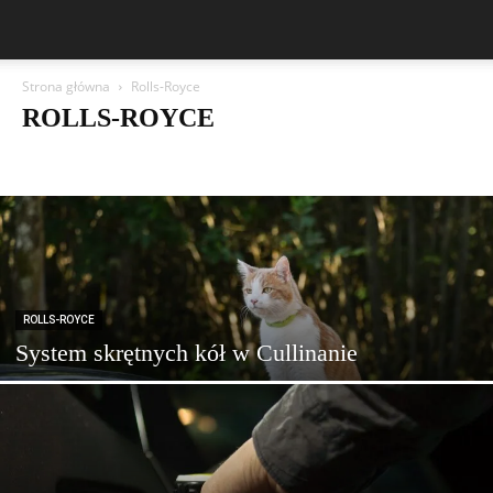
Strona główna
Rolls-Royce
ROLLS-ROYCE
Aston Martin
Bentley
BMW
BYD
Cadillac
Changan
Chevrolet
Citroën
Dacia
Ferrari
Fiat
Ford
Geely
Honda
Hyundai
Jeep
Kia
Lamborghini
Lexus
Maserati
Mazda
Mercedes-Benz
Mitsubishi
Nissan
Peugeot
Porsche
Renault
Rolls-Royce
Skoda
Subaru
Suzuki
Tesla
Toyota
Volkswagen (VW)
Volvo
Wasze Artykuły
ROLLS-ROYCE
System skrętnych kół w Cullinanie