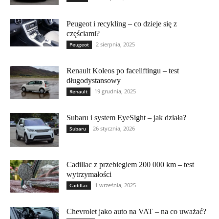
Peugeot i recykling – co dzieje się z
częściami?
2 sierpnia, 2025
Peugeot
Renault Koleos po faceliftingu – test
długodystansowy
19 grudnia, 2025
Renault
Subaru i system EyeSight – jak działa?
26 stycznia, 2026
Subaru
Cadillac z przebiegiem 200 000 km – test
wytrzymałości
1 września, 2025
Cadillac
Chevrolet jako auto na VAT – na co uważać?