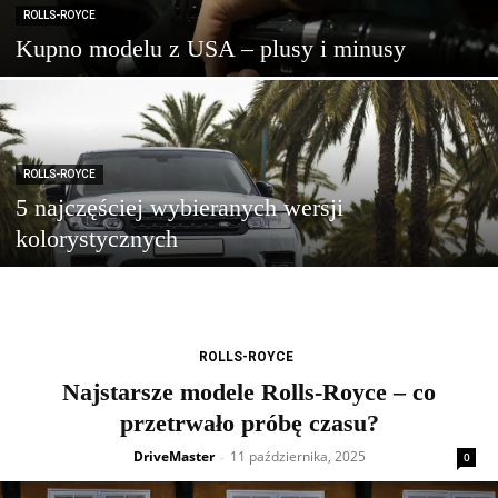
ROLLS-ROYCE
Kupno modelu z USA – plusy i minusy
ROLLS-ROYCE
5 najczęściej wybieranych wersji
kolorystycznych
ROLLS-ROYCE
Najstarsze modele Rolls-Royce – co
przetrwało próbę czasu?
DriveMaster
11 października, 2025
-
0