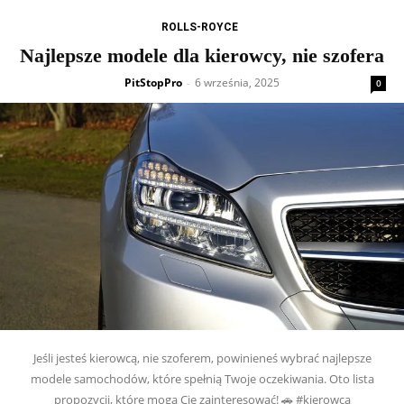
ROLLS-ROYCE
Najlepsze modele dla kierowcy, nie szofera
PitStopPro
6 września, 2025
-
0
Jeśli jesteś kierowcą, nie szoferem, powinieneś wybrać najlepsze
modele samochodów, które spełnią Twoje oczekiwania. Oto lista
propozycji, które mogą Cię zainteresować! 🚗 #kierowca