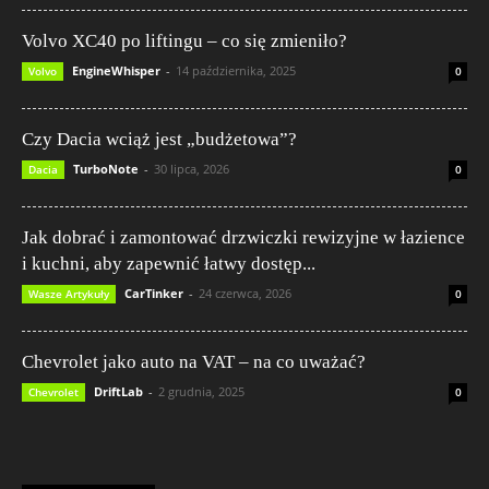
Volvo XC40 po liftingu – co się zmieniło?
EngineWhisper
-
14 października, 2025
Volvo
0
Czy Dacia wciąż jest „budżetowa”?
TurboNote
-
30 lipca, 2026
Dacia
0
Jak dobrać i zamontować drzwiczki rewizyjne w łazience
i kuchni, aby zapewnić łatwy dostęp...
CarTinker
-
24 czerwca, 2026
Wasze Artykuły
0
Chevrolet jako auto na VAT – na co uważać?
DriftLab
-
2 grudnia, 2025
Chevrolet
0