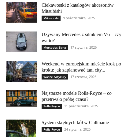
Ciekawostki z katalogów akcesoriów
Mitsubishi
9 października, 2025
Mitsubishi
Używany Mercedes z silnikiem V6 – czy
warto?
17 stycznia, 2026
Mercedes-Benz
Weekend w europejskim mieście krok po
kroku: jak zaplanować tani city...
17 czerwca, 2026
Wasze Artykuły
Najstarsze modele Rolls-Royce – co
przetrwało próbę czasu?
11 października, 2025
Rolls-Royce
System skrętnych kół w Cullinanie
24 stycznia, 2026
Rolls-Royce