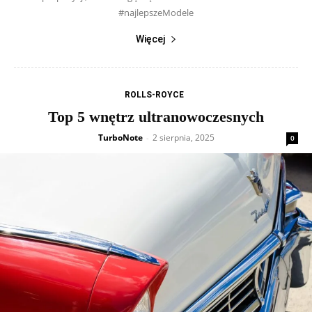
#najlepszeModele
Więcej
ROLLS-ROYCE
Top 5 wnętrz ultranowoczesnych
TurboNote
2 sierpnia, 2025
-
0