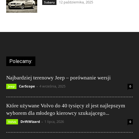
12 października, 2025
Subaru
Polecamy:
Najbardziej terenowy Jeep – porównanie wersji
CarScope
-
4 września, 2025
Jeep
0
Które używane Volvo do 40 tysięcy zł jest najlepszym
wyborem dla młodego kierowcy szukającego...
DriftWizard
-
1 lipca, 2026
Volvo
0