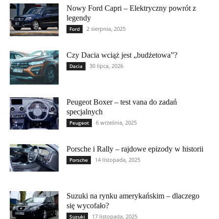
Nowy Ford Capri – Elektryczny powrót z
legendy
2 sierpnia, 2025
Ford
Czy Dacia wciąż jest „budżetowa”?
30 lipca, 2026
Dacia
Peugeot Boxer – test vana do zadań
specjalnych
6 września, 2025
Peugeot
Porsche i Rally – rajdowe epizody w historii
14 listopada, 2025
Porsche
Suzuki na rynku amerykańskim – dlaczego
się wycofało?
17 listopada, 2025
Suzuki