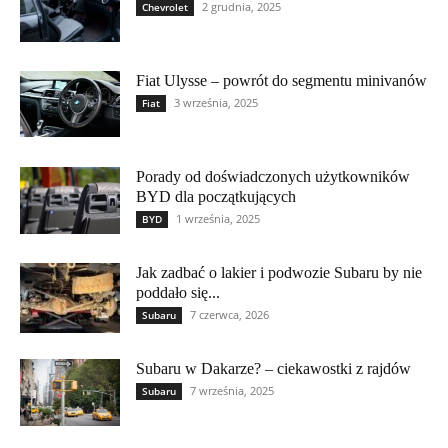
2 grudnia, 2025
Chevrolet
Fiat Ulysse – powrót do segmentu minivanów
3 września, 2025
Fiat
Porady od doświadczonych użytkowników
BYD dla początkujących
1 września, 2025
BYD
Jak zadbać o lakier i podwozie Subaru by nie
poddało się...
7 czerwca, 2026
Subaru
Subaru w Dakarze? – ciekawostki z rajdów
7 września, 2025
Subaru