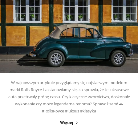
W najnowszym artykule przyglądamy się najstarszym modelom
marki Rolls-Royce i zastanawiamy się, co sprawia, że te luksusowe
auta przetrwały próbę czasu. Czy klasyczne wzornictwo, doskonałe
wykonanie czy może legendarna renoma? Sprawdź sam! 🚗
#RollsRoyce #luksus #klasyka
Więcej