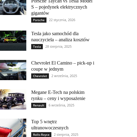
Porsche Taycan vs Tesla Model
S – pojedynek elektrycznych
gigantów
22 stycznia, 2026
Porsche
Tesla jako samochód dla
nauczyciela – analiza kosztów
28 sierpnia, 2025
Tesla
Chevrolet El Camino – pick-up i
coupe w jednym
2 września, 2025
Chevrolet
Megane E-Tech na polskim
rynku – ceny i wyposażenie
6 września, 2025
Renault
Top 5 wnętrz
ultranowoczesnych
2 sierpnia, 2025
Rolls-Royce