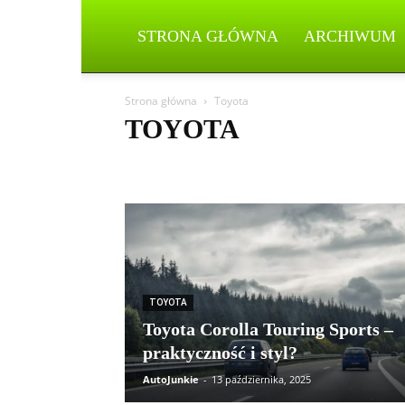
STRONA GŁÓWNA
ARCHIWUM
Strona główna
Toyota
TOYOTA
Aston Martin
Bentley
BMW
BYD
Cadillac
Honda
Hyundai
Jeep
Kia
Lamborghini
Le
Peugeot
Porsche
Renault
Rolls-Royce
Skoda
Wasze Artykuły
TOYOTA
Toyota Corolla Touring Sports –
praktyczność i styl?
AutoJunkie
-
13 października, 2025