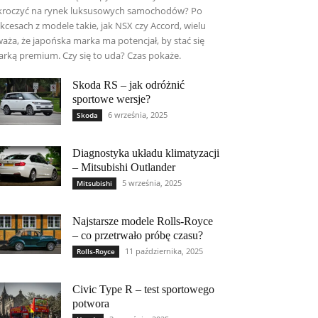
roczyć na rynek luksusowych samochodów? Po
kcesach z modele takie, jak NSX czy Accord, wielu
aża, że japońska marka ma potencjał, by stać się
rką premium. Czy się to uda? Czas pokaże.
Skoda RS – jak odróżnić
sportowe wersje?
6 września, 2025
Skoda
Diagnostyka układu klimatyzacji
– Mitsubishi Outlander
5 września, 2025
Mitsubishi
Najstarsze modele Rolls-Royce
– co przetrwało próbę czasu?
11 października, 2025
Rolls-Royce
Civic Type R – test sportowego
potwora