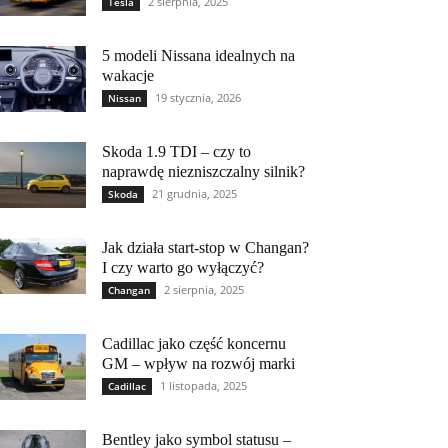
2 sierpnia, 2025
Tesla
5 modeli Nissana idealnych na
wakacje
19 stycznia, 2026
Nissan
Skoda 1.9 TDI – czy to
naprawdę niezniszczalny silnik?
21 grudnia, 2025
Skoda
Jak działa start-stop w Changan?
I czy warto go wyłączyć?
2 sierpnia, 2025
Changan
Cadillac jako część koncernu
GM – wpływ na rozwój marki
1 listopada, 2025
Cadillac
Bentley jako symbol statusu –