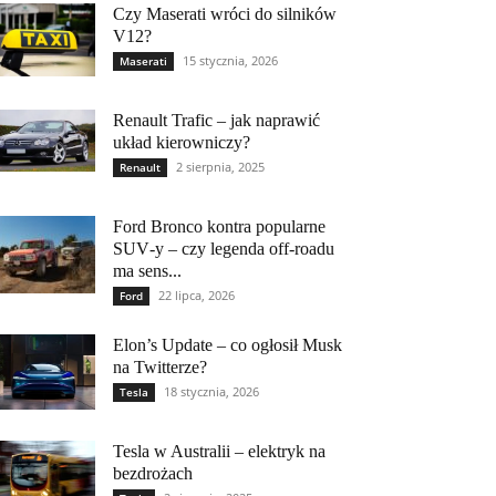
Czy Maserati wróci do silników
V12?
15 stycznia, 2026
Maserati
Renault Trafic – jak naprawić
układ kierowniczy?
2 sierpnia, 2025
Renault
Ford Bronco kontra popularne
SUV‑y – czy legenda off‑roadu
ma sens...
22 lipca, 2026
Ford
Elon’s Update – co ogłosił Musk
na Twitterze?
18 stycznia, 2026
Tesla
Tesla w Australii – elektryk na
bezdrożach