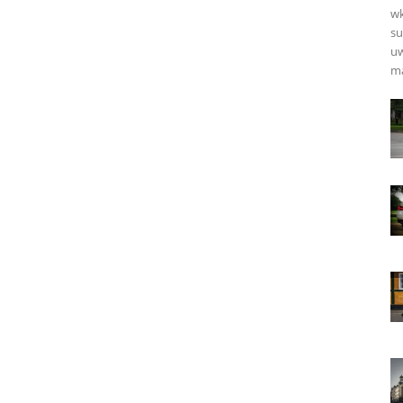
wk
su
uw
ma