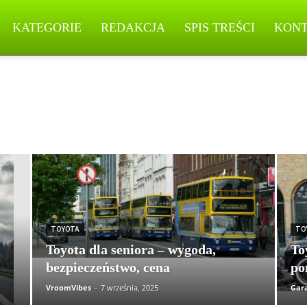
KATEGORIE
REDAKCJA
SPIS TREŚCI
KON
Changan
Chevrolet
Citroën
Dacia
Ferrari
Fiat
Ford
Geely
xus
Maserati
Mazda
Mercedes-Benz
Mitsubishi
Nissan
Subaru
Suzuki
Tesla
Toyota
Volkswagen (VW)
Volvo
TOYOTA
TO
Toyota dla seniora – wygoda,
To
bezpieczeństwo, cena
po
VroomVibes
-
7 września, 2025
Gar