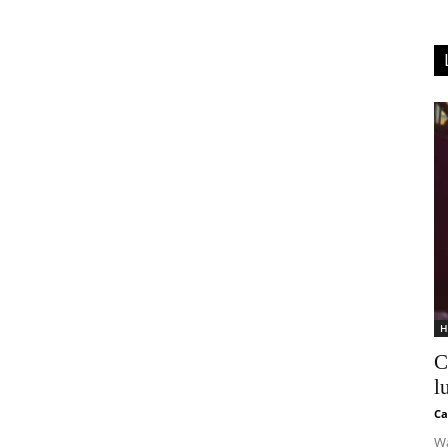
H
C
l
Ca
Wa