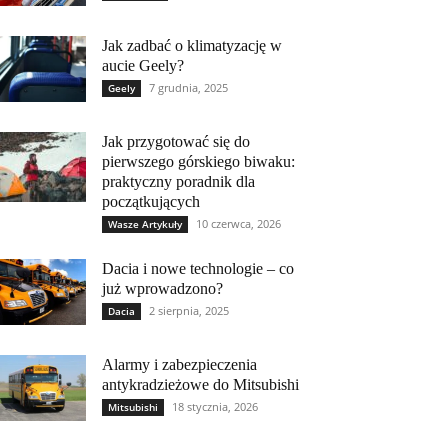
Jak zadbać o klimatyzację w
aucie Geely?
7 grudnia, 2025
Geely
Jak przygotować się do
pierwszego górskiego biwaku:
praktyczny poradnik dla
początkujących
10 czerwca, 2026
Wasze Artykuły
Dacia i nowe technologie – co
już wprowadzono?
2 sierpnia, 2025
Dacia
Alarmy i zabezpieczenia
antykradzieżowe do Mitsubishi
18 stycznia, 2026
Mitsubishi