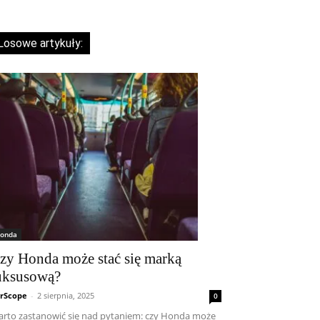
Losowe artykuły:
onda
zy Honda może stać się marką
uksusową?
rScope
-
2 sierpnia, 2025
0
rto zastanowić się nad pytaniem: czy Honda może