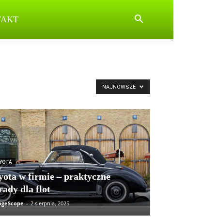
TAKT
NAJNOWSZE
YOTA
yota w firmie – praktyczne
rady dla flot
ageScope
-
2 sierpnia, 2025