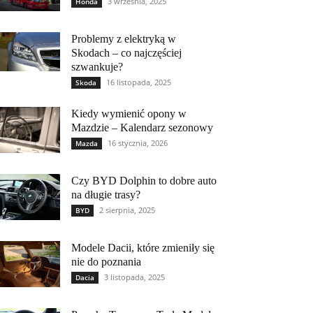
3 września, 2025
Honda
Problemy z elektryką w
Skodach – co najczęściej
szwankuje?
16 listopada, 2025
Skoda
Kiedy wymienić opony w
Mazdzie – Kalendarz sezonowy
16 stycznia, 2026
Mazda
Czy BYD Dolphin to dobre auto
na długie trasy?
2 sierpnia, 2025
BYD
Modele Dacii, które zmieniły się
nie do poznania
3 listopada, 2025
Dacia