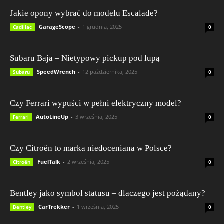
Jakie opony wybrać do modelu Escalade?
GarageScope
-
1 grudnia, 2025
Cadillac
0
Subaru Baja – Nietypowy pickup pod lupą
SpeedWrench
-
12 października, 2025
Subaru
0
Czy Ferrari wypuści w pełni elektryczny model?
AutoLineUp
-
3 września, 2025
Ferrari
0
Czy Citroën to marka niedoceniana w Polsce?
FuelTalk
-
2 września, 2025
Citroën
0
Bentley jako symbol statusu – dlaczego jest pożądany?
CarTrekker
-
1 września, 2025
Bentley
0