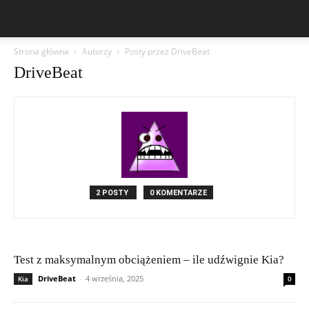
Strona główna
Autorzy
Posty przez DriveBeat
DriveBeat
2 POSTY
0 KOMENTARZE
Test z maksymalnym obciążeniem – ile udźwignie Kia?
DriveBeat
-
4 września, 2025
Kia
0