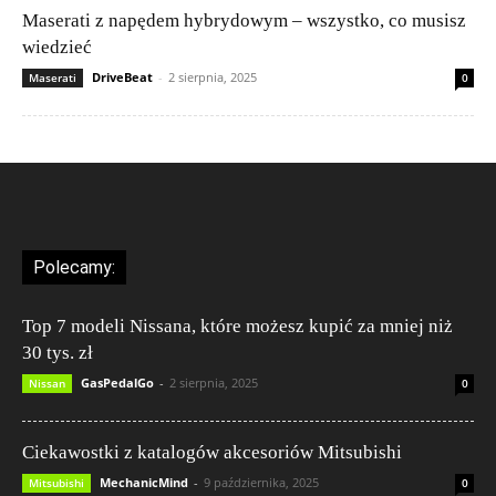
Maserati z napędem hybrydowym – wszystko, co musisz
wiedzieć
DriveBeat
-
2 sierpnia, 2025
Maserati
0
Polecamy:
Top 7 modeli Nissana, które możesz kupić za mniej niż
30 tys. zł
GasPedalGo
-
2 sierpnia, 2025
Nissan
0
Ciekawostki z katalogów akcesoriów Mitsubishi
MechanicMind
-
9 października, 2025
Mitsubishi
0