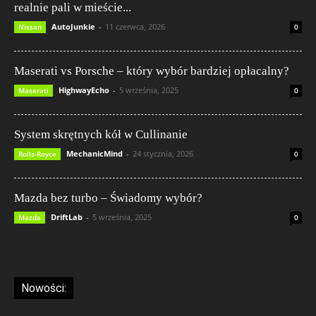
realnie pali w mieście...
AutoJunkie
-
11 czerwca, 2026
Nissan
0
Maserati vs Porsche – który wybór bardziej opłacalny?
HighwayEcho
-
5 września, 2025
Maserati
0
System skrętnych kół w Cullinanie
MechanicMind
-
24 stycznia, 2026
Rolls-Royce
0
Mazda bez turbo – Świadomy wybór?
DriftLab
-
5 września, 2025
Mazda
0
Nowości: