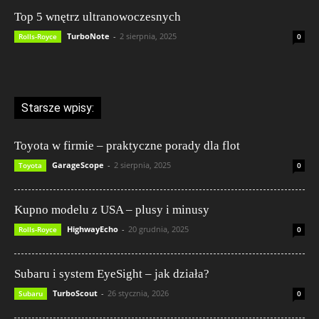
Top 5 wnętrz ultranowoczesnych
TurboNote
-
2 sierpnia, 2025
Rolls-Royce
0
Starsze wpisy:
Toyota w firmie – praktyczne porady dla flot
GarageScope
-
2 sierpnia, 2025
Toyota
0
Kupno modelu z USA – plusy i minusy
HighwayEcho
-
20 grudnia, 2025
Rolls-Royce
0
Subaru i system EyeSight – jak działa?
TurboScout
-
26 stycznia, 2026
Subaru
0