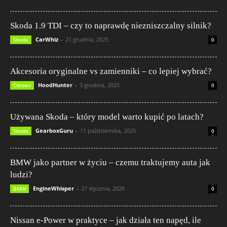
Skoda 1.9 TDI – czy to naprawdę niezniszczalny silnik?
CarWhiz
-
21 grudnia, 2025
Skoda
0
Akcesoria oryginalne vs zamienniki – co lepiej wybrać?
HoodHunter
-
3 grudnia, 2025
Citroën
0
Używana Skoda – który model warto kupić po latach?
GearboxGuru
-
11 października, 2025
Skoda
0
BMW jako partner w życiu – czemu traktujemy auta jak
ludzi?
EngineWhisper
-
27 stycznia, 2026
BMW
0
Nissan e‑Power w praktyce – jak działa ten napęd, ile