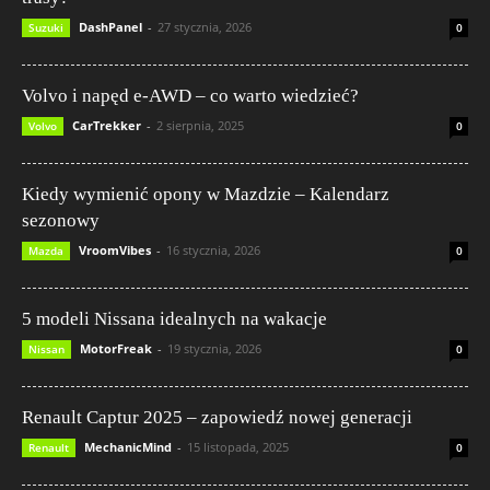
DashPanel
-
27 stycznia, 2026
Suzuki
0
Volvo i napęd e-AWD – co warto wiedzieć?
CarTrekker
-
2 sierpnia, 2025
Volvo
0
Kiedy wymienić opony w Mazdzie – Kalendarz
sezonowy
VroomVibes
-
16 stycznia, 2026
Mazda
0
5 modeli Nissana idealnych na wakacje
MotorFreak
-
19 stycznia, 2026
Nissan
0
Renault Captur 2025 – zapowiedź nowej generacji
MechanicMind
-
15 listopada, 2025
Renault
0