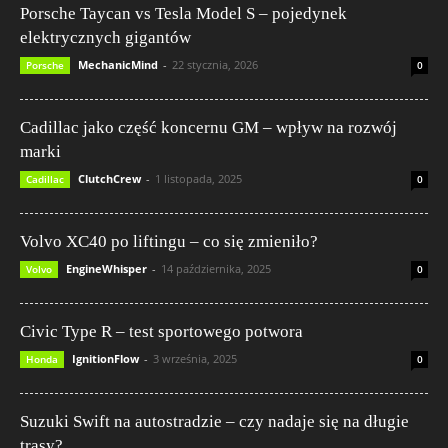
Porsche Taycan vs Tesla Model S – pojedynek
elektrycznych gigantów
MechanicMind
-
22 stycznia, 2026
Porsche
0
Cadillac jako część koncernu GM – wpływ na rozwój
marki
ClutchCrew
-
1 listopada, 2025
Cadillac
0
Volvo XC40 po liftingu – co się zmieniło?
EngineWhisper
-
14 października, 2025
Volvo
0
Civic Type R – test sportowego potwora
IgnitionFlow
-
3 września, 2025
Honda
0
Suzuki Swift na autostradzie – czy nadaje się na długie
trasy?